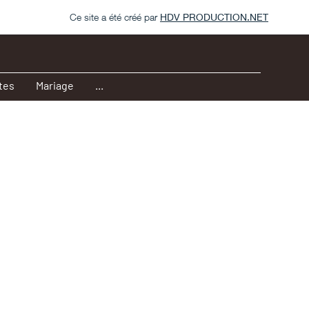
Ce site a été créé par
HDV PRODUCTION.NET
tes
Mariage
...
s
ai
:
 samedi
:00